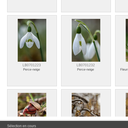
LB0701223
LB0701232
Perce-neige
Perce-neige
Fleur
Sélection en cours