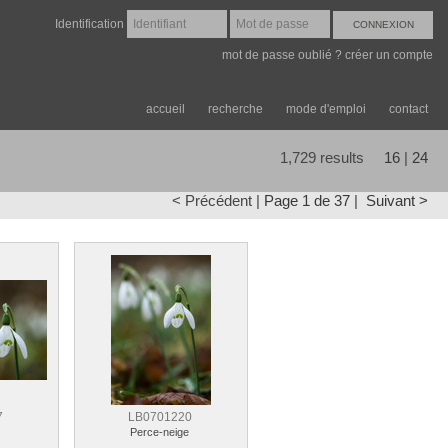
Identification
mot de passe oublié ?
créer un compte
accueil
recherche
mode d'emploi
contact
1,729
results
16
|
24
< Précédent |
Page 1 de 37
|
Suivant >
7
LB0701220
e
Perce-neige