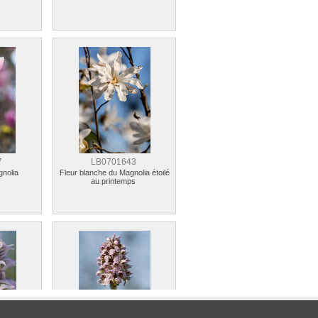
7
LB0701643
gnolia
Fleur blanche du Magnolia étoilé
au printemps