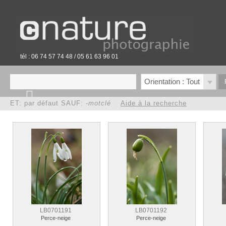
tél : 06 74 57 74 48 / 05 61 63 96 01
Orientation : Tout
ET: par défaut SAUF: -
motclé
Aide à la recherche
LB0701191
LB0701192
Perce-neige
Perce-neige