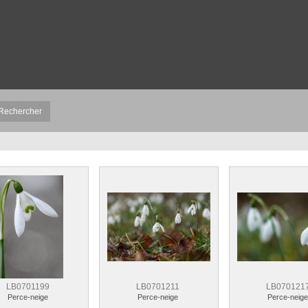
LB0701199
LB0701211
LB070121
Perce-neige
Perce-neige
Perce-neig