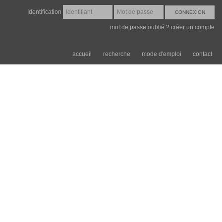
Identification
mot de passe oublié ?
créer un compte
accueil
recherche
mode d'emploi
contact