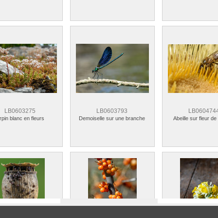
LB0603275
LB0603793
LB060474
pin blanc en fleurs
Demoiselle sur une branche
Abeille sur fleur de