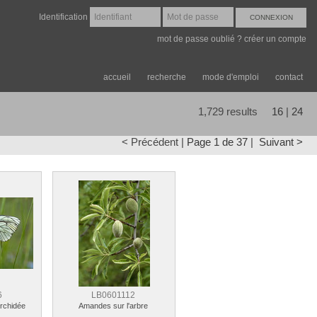
Identification
mot de passe oublié ?
créer un compte
accueil
recherche
mode d'emploi
contact
1,729
results
16
|
24
< Précédent |
Page 1 de 37
|
Suivant >
6
LB0601112
orchidée
Amandes sur l'arbre