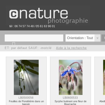
tél : 06 74 57 74 48 / 05 61 63 96 01
Orientation : Tout
ET: par défaut SAUF: -
motclé
Aide à la recherche
LB0500056
LB0600533
Feuilles de Pondétérie dans un
Syrphe butinant une fleur de
Abeil
bassin
Bourrache