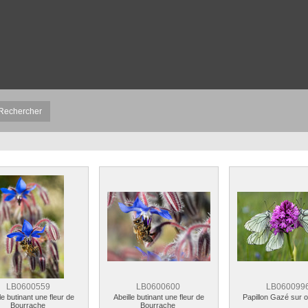
LB0600559
LB0600600
LB060099
le butinant une fleur de
Abeille butinant une fleur de
Papillon Gazé sur 
Bourrache
Bourrache