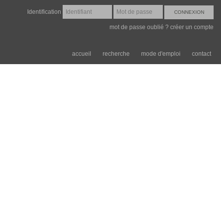
Identification
mot de passe oublié ?
créer un compte
accueil
recherche
mode d'emploi
contact